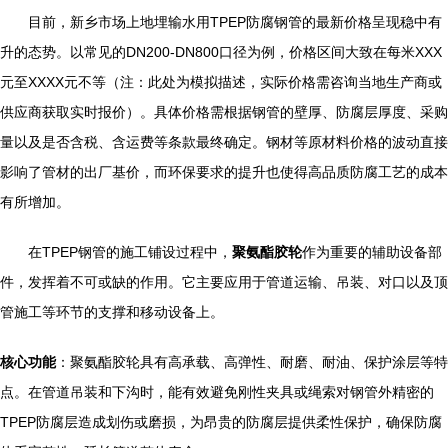
目前，新乡市场上地埋输水用TPEP防腐钢管的最新价格呈现稳中有
升的态势。以常见的DN200-DN800口径为例，价格区间大致在每米XXX
元至XXXX元不等（注：此处为模拟描述，实际价格需咨询当地生产商或
供应商获取实时报价）。具体价格需根据钢管的壁厚、防腐层厚度、采购
量以及是否含税、含运费等条款最终确定。钢材等原材料价格的波动直接
影响了管材的出厂基价，而环保要求的提升也使得高品质防腐工艺的成本
有所增加。
在TPEP钢管的施工铺设过程中，
聚氨酯胶轮
作为重要的辅助设备部
件，发挥着不可或缺的作用。它主要应用于管道运输、吊装、对口以及顶
管施工等环节的支撑和移动设备上。
核心功能
：聚氨酯胶轮具有高承载、高弹性、耐磨、耐油、保护涂层等特
点。在管道吊装和下沟时，能有效避免刚性夹具或绳索对钢管外精密的
TPEP防腐层造成划伤或磨损，为昂贵的防腐层提供柔性保护，确保防腐