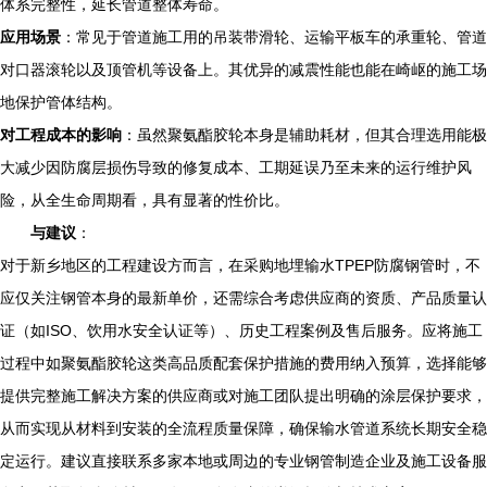
体系完整性，延长管道整体寿命。
应用场景
：常见于管道施工用的吊装带滑轮、运输平板车的承重轮、管道
对口器滚轮以及顶管机等设备上。其优异的减震性能也能在崎岖的施工场
地保护管体结构。
对工程成本的影响
：虽然聚氨酯胶轮本身是辅助耗材，但其合理选用能极
大减少因防腐层损伤导致的修复成本、工期延误乃至未来的运行维护风
险，从全生命周期看，具有显著的性价比。
与建议
：
对于新乡地区的工程建设方而言，在采购地埋输水TPEP防腐钢管时，不
应仅关注钢管本身的最新单价，还需综合考虑供应商的资质、产品质量认
证（如ISO、饮用水安全认证等）、历史工程案例及售后服务。应将施工
过程中如聚氨酯胶轮这类高品质配套保护措施的费用纳入预算，选择能够
提供完整施工解决方案的供应商或对施工团队提出明确的涂层保护要求，
从而实现从材料到安装的全流程质量保障，确保输水管道系统长期安全稳
定运行。建议直接联系多家本地或周边的专业钢管制造企业及施工设备服