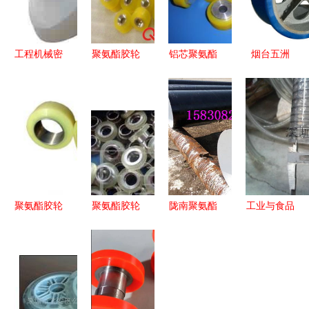
工程机械密
聚氨酯胶轮
铝芯聚氨酯
烟台五洲
封件 聚氨
及其应用
胶轮 性
专业打造各
酯、丁腈胶
从叉车轮到
能、工艺与
种规格叉
与硅氟胶的
热转印胶辊
应用全解析
车、工矿及
卓越性能与
的全面解析
军工用特种
应用
聚氨酯胶轮
聚氨酯胶轮
聚氨酯胶轮
陇南聚氨酯
工业与食品
印刷机械高
现代工业驱
保温钢管
级应用的优
效运转的可
动与传动的
产品优势、
选 PU管、
靠伙伴
卓越选择
应用与厂家
聚氨酯钢丝
价格解析
软管与食品