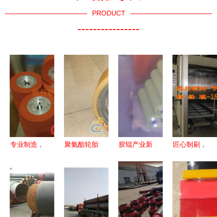
PRODUCT
----------------
专业制造，
聚氨酯轮胎
胶辊产业新
匠心制刷，
品质卓越
实心与包胶
篇章 山东
品质为先
胜任硅橡胶
轮的卓越选
聚氨酯胶辊
走进潜山县
轮产品全解
择与中国制
的应用与发
源潭永泰制
析
造优势
展
刷厂