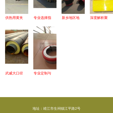
供热用黄夹
专业选择指
新乡地区地
深度解析聚
克聚氨酯保
南 惠州钢
埋输水
氨酯衬板
温钢管与聚
套钢保温钢
TPEP防腐
比重特性、
氨酯胶轮
管厂家与聚
钢管最新价
生产厂家与
关键技术与
氨酯胶轮采
格走势及聚
市场应用
制造厂家解
购
氨酯胶轮配
析
套应用分析
武威大口径
专业定制与
给排水涂塑
批发聚氨酯
钢管价格动
胶辊、包胶
态与聚氨酯
辊，佛山市
胶轮应用解
南海鹏德橡
地址：靖江市生祠镇江平路2号
析
塑制品满足